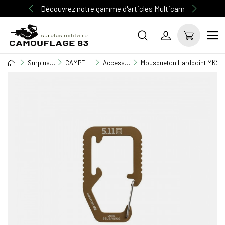
Découvrez notre gamme d'articles Multicam
Surplus Militaire
CAMPEMENT / BIVOUAC
Accessoires terrain
Mousqueton Hardpoint MK2 c