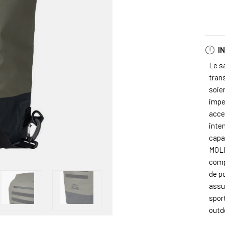
I
Le s
tran
soie
impe
acce
inte
capa
MOLL
comp
de po
assur
spor
outd