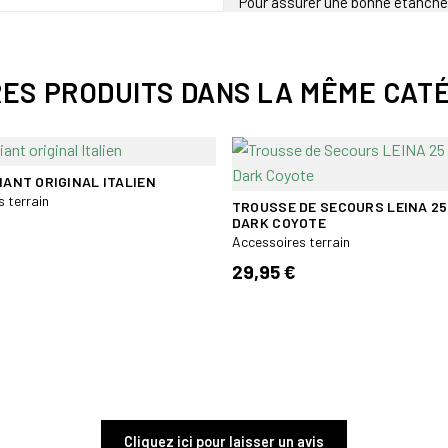
Pour assurer une bonne étanchéité
sécurisez la fermeture à boucle.
Attention ! Le sac n'est pas des
RES PRODUITS DANS LA MÊME CATÉ
adapté pour la plongée, etc.
IANT ORIGINAL ITALIEN
 terrain
TROUSSE DE SECOURS LEINA 25
DARK COYOTE
Accessoires terrain
29,95 €
Cliquez ici pour laisser un avis