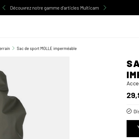
Découvrez notre gamme d'articles Multicam
errain
Sac de sport MOLLE imperméable
SA
IM
Acce
29,
Di