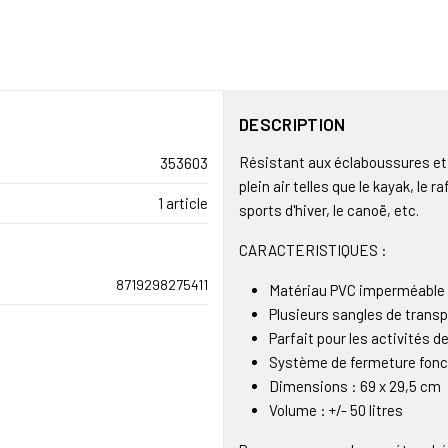
DESCRIPTION
Résistant aux éclaboussures et 
353603
plein air telles que le kayak, le 
1 article
sports d'hiver, le canoë, etc.
CARACTERISTIQUES :
8719298275411
Matériau PVC imperméable
Plusieurs sangles de transp
Parfait pour les activités de
Système de fermeture fonct
Dimensions : 69 x 29,5 cm
Volume : +/- 50 litres