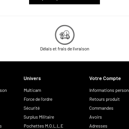
Délais et frais de livraison
Univers
Votre Compte
ison
Multicam
Informations person
Force de l'ordre
Retours produit
Sécurité
Commandes
Surplus Militaire
Avoirs
s
Pochettes M.O.L.L.E
Adresses