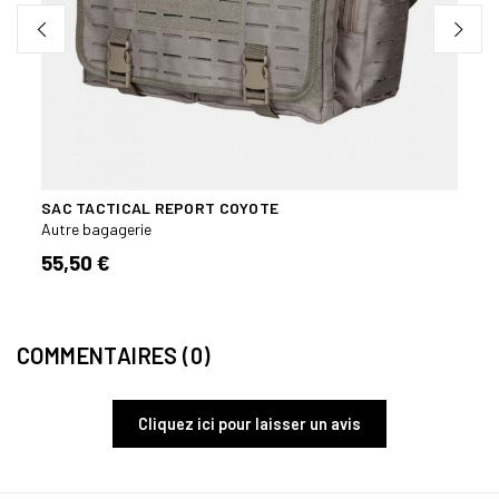
SAC TACTICAL REPORT COYOTE
SAC 
Autre bagagerie
Autre
55,50 €
35,0
COMMENTAIRES (0)
Cliquez ici pour laisser un avis