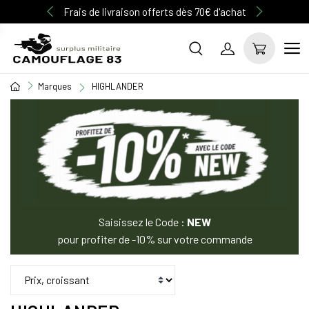
Découvrez notre gamme d'articles Multicam
Frais de livraison offerts dès 70€ d'achat
Marques
HIGHLANDER
Saisissez le Code :
NEW
pour profiter de -10% sur votre commande