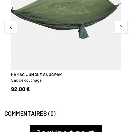
HAMAC JUNGLE SNUGPAK
HAMA
Sac de couchage
Sac d
92,00 €
76,
COMMENTAIRES (0)
Cliquez ici pour laisser un avis