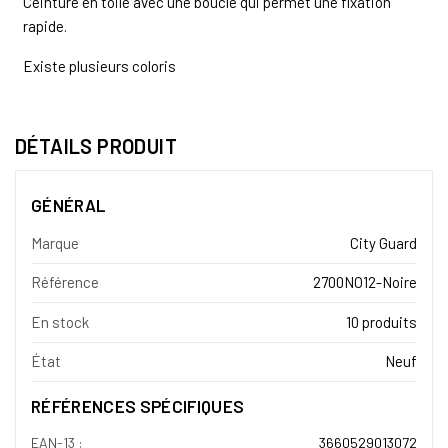
Ceinture en toile avec une boucle qui permet une fixation
rapide.
Existe plusieurs coloris
DÉTAILS PRODUIT
GÉNÉRAL
Marque
City Guard
Référence
2700NO12-Noire
En stock
10 produits
État
Neuf
RÉFÉRENCES SPÉCIFIQUES
EAN-13 :
3660529013072