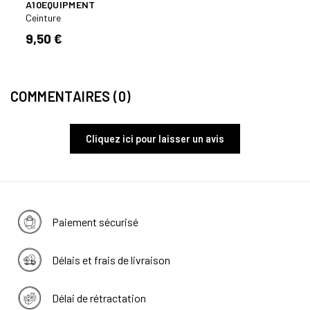
A10EQUIPMENT
AGRI
Ceinture
Ceint
9,50 €
9,50
COMMENTAIRES (0)
Cliquez ici pour laisser un avis
Paiement sécurisé
Délais et frais de livraison
Délai de rétractation