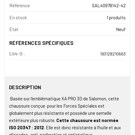
Référence
SAL40978142-42
En stock
1 produits
État
Neuf
RÉFÉRENCES SPÉCIFIQUES
EAN-13 :
193128210663
DESCRIPTION
Basée sur l'emblématique XA PRO 3D de Salomon, cette
chaussure conçue pour les Forces Spéciales est
globalement plus résistante et possède une semelle
extérieure plus robuste.
Cette chaussure est normée
ISO 20347 : 2012
. Elle est donc résistante à l’huile et aux
glissades, anti-perforation et antistatique.