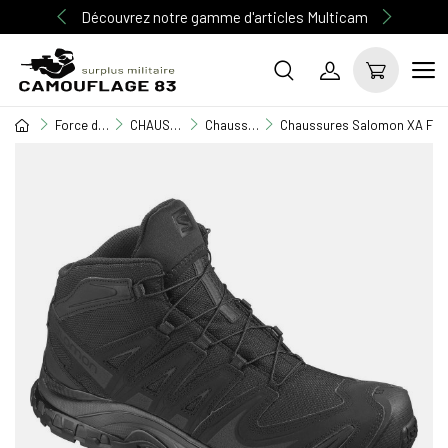
Découvrez notre gamme d'articles Multicam
Force de l'ordre
CHAUSSURE D'INTERVENTION
Chaussures d'intervention / Cérémonie
Chaussures Salomon XA FOR