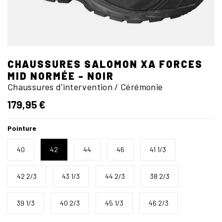
CHAUSSURES SALOMON XA FORCES
MID NORMÉE - NOIR
Chaussures d'intervention / Cérémonie
179,95 €
Pointure
40
42
44
46
41 1/3
42 2/3
43 1/3
44 2/3
38 2/3
39 1/3
40 2/3
45 1/3
46 2/3