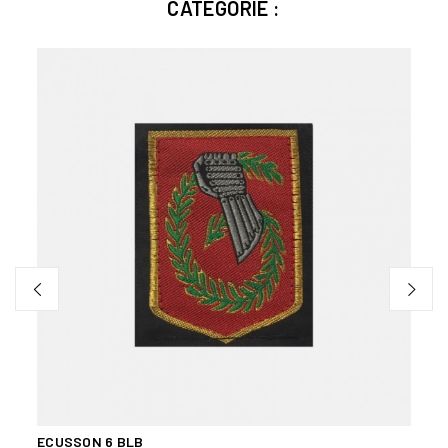
CATÉGORIE :
ERT
ECUSSON 6 BLB
GROU