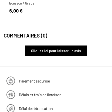
OD
Ecusson / Grade
Ecuss
6,00 €
2,50
COMMENTAIRES (0)
Cliquez ici pour laisser un avis
Paiement sécurisé
Délais et frais de livraison
Délai de rétractation