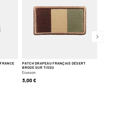
 FRANCE
PATCH DRAPEAU FRANÇAIS DÉSERT
PORTE C
BRODÉ SUR TISSU
MEDAILLE
Ecusson
Ecusson
3,00 €
15,60 €