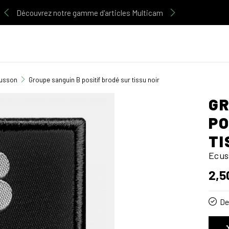
Découvrez notre gamme d'articles Multicam
usson
Groupe sanguin B positif brodé sur tissu noir
GR
PO
TI
Ecus
2,5
De 