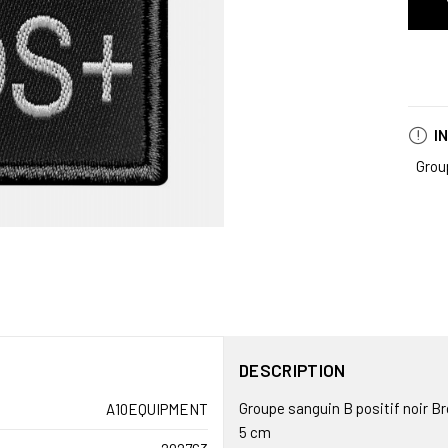
I
Grou
DESCRIPTION
Groupe sanguin B positif noir B
A10EQUIPMENT
5 cm