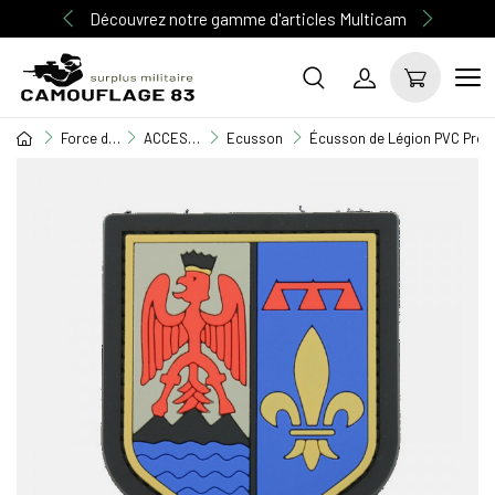
Découvrez notre gamme d'articles Multicam
Force de l'ordre
ACCESSOIRES FORCES DE L'ORDRE
Ecusson
Écusson de Légion PVC Prove