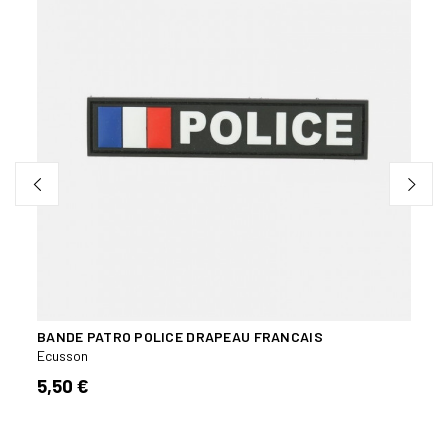
ON
BANDE PATRO POLICE DRAPEAU FRANCAIS
BAND
Ecusson
Ecuss
5,50 €
5,50