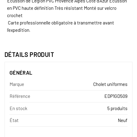
Écusson de Légion PVC Provence Alpes Côte d'Azur Écusson
en PVC haute définition Très résistant Monté sur velcro
crochet
Carte professionnelle obligatoire à transmettre avant
l'expedition.
DÉTAILS PRODUIT
GÉNÉRAL
Marque
Cholet uniformes
Référence
EDP1GD509
En stock
5 produits
État
Neuf