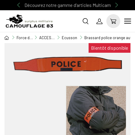
Découvrez notre gamme d'articles Multicam
Force de l'ordre
ACCESSOIRES FORCES DE L'ORDRE
Ecusson
Brassard police orange auto
Bientôt disponible