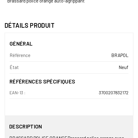
Brassard police orange auto-agrippant
DÉTAILS PRODUIT
GÉNÉRAL
Référence
BRAPOL
État
Neuf
RÉFÉRENCES SPÉCIFIQUES
EAN-13 :
3700207832172
DESCRIPTION
BRASSARD POLICE ORANGEBrassard police orange avec