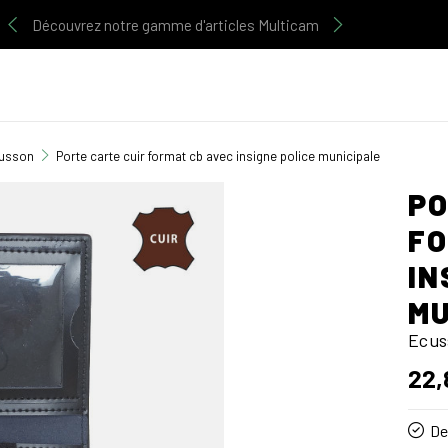
Découvrez notre gamme d'articles Multicam
usson
Porte carte cuir format cb avec insigne police municipale
PO
FO
IN
MU
Ecus
22,
De 