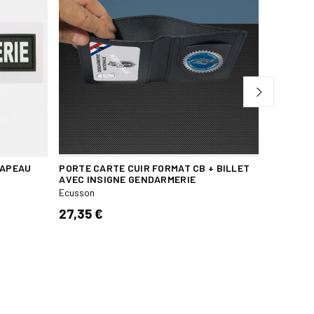
RAPEAU
PORTE CARTE CUIR FORMAT CB + BILLET
ECUSSON
AVEC INSIGNE GENDARMERIE
NATIONAL
Ecusson
Ecusson
27,35 €
6,00 €