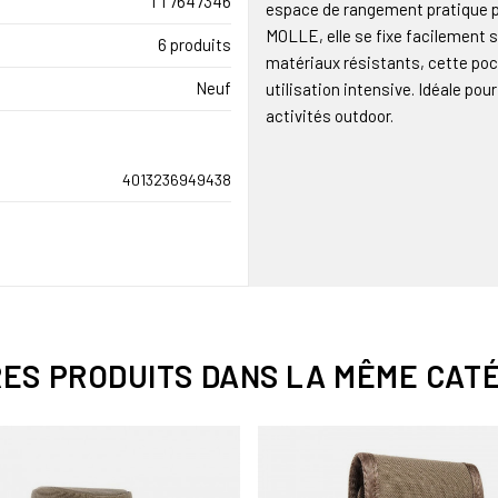
TT7647346
espace de rangement pratique p
MOLLE, elle se fixe facilement s
6 produits
matériaux résistants, cette poc
Neuf
utilisation intensive. Idéale pour 
activités outdoor.
4013236949438
RES PRODUITS DANS LA MÊME CATÉ