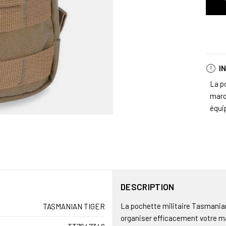
I
La p
marq
équi
DESCRIPTION
La pochette militaire Tasmania
TASMANIAN TIGER
organiser efficacement votre ma