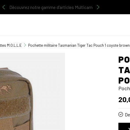
Découvrez notre gamme d'articles Multicam
tes M.O.L.L.E
Pochette militaire Tasmanian Tiger Tac Pouch 1 coyote brown
PO
TA
PO
Poch
20,
De 