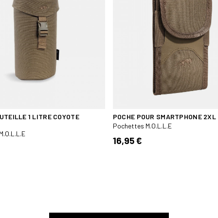
UTEILLE 1 LITRE COYOTE
POCHE POUR SMARTPHONE 2XL
Pochettes M.O.L.L.E
M.O.L.L.E
16,95 €