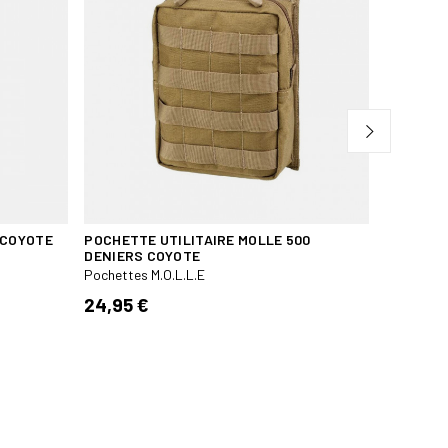
 COYOTE
POCHETTE UTILITAIRE MOLLE 500
TT PORT
DENIERS COYOTE
MULTICAL
Pochettes M.O.L.L.E
Pochettes
24,95 €
19,95 €