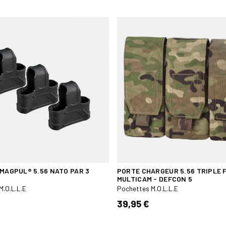
 MAGPUL® 5.56 NATO PAR 3
PORTE CHARGEUR 5.56 TRIPLE 
MULTICAM - DEFCON 5
M.O.L.L.E
Pochettes M.O.L.L.E
39,95 €