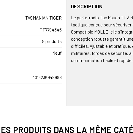
DESCRIPTION
Le porte-radio Tac Pouch TT 3 
TASMANIAN TIGER
tactique conçue pour sécuriser
TT7794346
Compatible MOLLE, elle s’intègre
conception robuste garantit un
9 produits
difficiles. Ajustable et pratiqu
Neuf
militaires, forces de sécurité, 
communication fiable et rapide s
4013236948998
RES PRODUITS DANS LA MÊME CATÉ