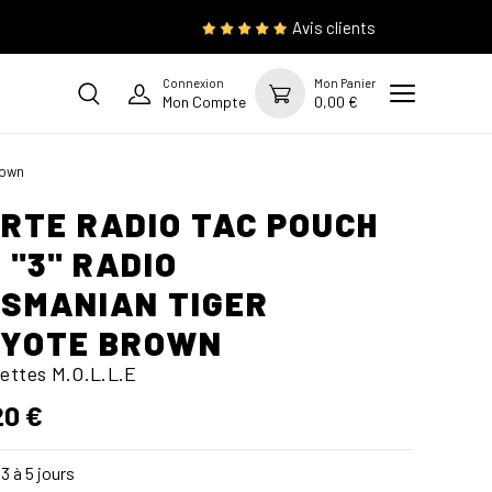
Avis clients
Connexion
Mon Panier
Mon Compte
0,00 €
rown
RTE RADIO TAC POUCH
 "3" RADIO
SMANIAN TIGER
OYOTE BROWN
ettes M.O.L.L.E
20 €
3 à 5 jours