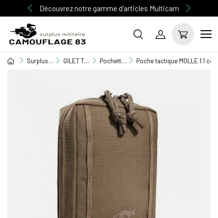
Découvrez notre gamme d'articles Multicam
Surplus Militaire
GILET TACTIQUE / EQUIPEMENT
Pochettes M.O.L.L.E
Poche tactique MOLLE 1.1 co