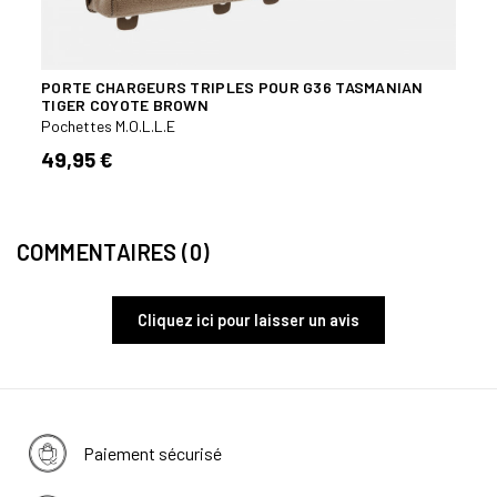
PORTE CHARGEURS TRIPLES POUR G36 TASMANIAN
POCH
TIGER COYOTE BROWN
TIGE
Pochettes M.O.L.L.E
Poche
49,95 €
44,
COMMENTAIRES (0)
Cliquez ici pour laisser un avis
Paiement sécurisé