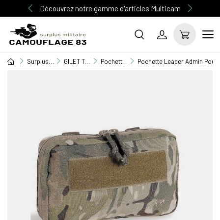
Découvrez notre gamme d'articles Multicam
Surplus Militaire
GILET TACTIQUE / EQUIPEMENT
Pochettes M.O.L.L.E
Pochette Leader Admin Pouc