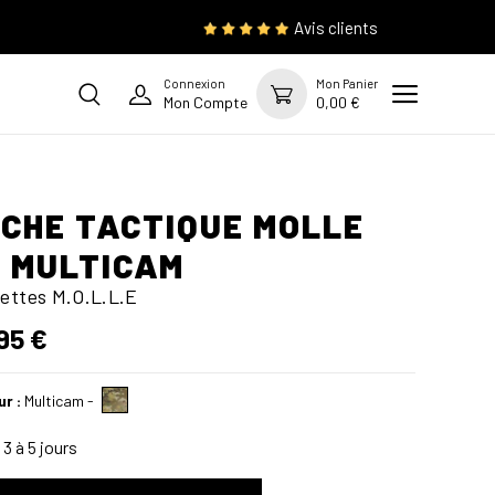
Avis clients
Connexion
Mon Panier
Mon Compte
0,00 €
CHE TACTIQUE MOLLE
1 MULTICAM
ettes M.O.L.L.E
95 €
ur :
Multicam
-
3 à 5 jours