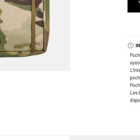
I
Poch
syst
L'in
poche
Poche
Les 
d’aj