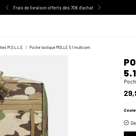
Découvrez notre gamme d'articles Multicam
Frais de livraison offerts dès 70€ d'achat
tes M.O.L.L.E
Poche tactique MOLLE 5.1 multicam
PO
5.
Poch
29,
Coule
De 