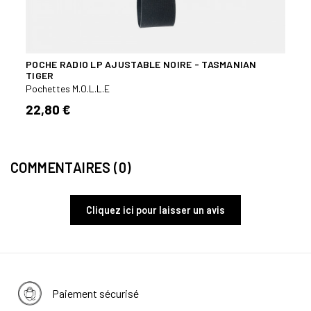
POCHE RADIO LP AJUSTABLE NOIRE - TASMANIAN
POCH
TIGER
Poche
Pochettes M.O.L.L.E
39,9
22,80 €
COMMENTAIRES (0)
Cliquez ici pour laisser un avis
Paiement sécurisé