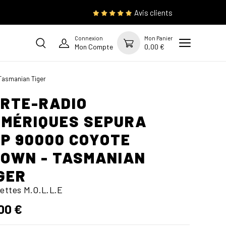
Avis clients
Connexion
Mon Panier
Mon Compte
0,00 €
Tasmanian Tiger
RTE-RADIO
MÉRIQUES SEPURA
P 90000 COYOTE
OWN - TASMANIAN
GER
ettes M.O.L.L.E
00 €