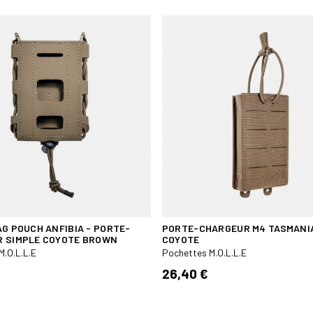
AG POUCH ANFIBIA - PORTE-
PORTE-CHARGEUR M4 TASMANI
 SIMPLE COYOTE BROWN
COYOTE
M.O.L.L.E
Pochettes M.O.L.L.E
26,40 €