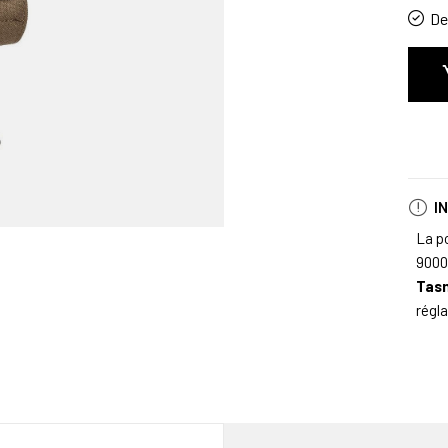
De 
I
La p
9000
Tas
régla