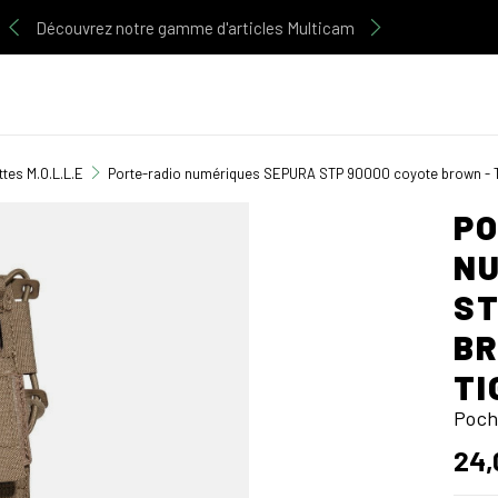
Découvrez notre gamme d'articles Multicam
tes M.O.L.L.E
Porte-radio numériques SEPURA STP 90000 coyote brown - 
PO
NU
ST
BR
TI
Poch
24,