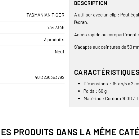
DESCRIPTION
A utiliser avec un clip : Peut é
TASMANIAN TIGER
l'écran.
7347346
Accès rapide au compartiment d
3 produits
S'adapte aux ceintures de 50 mm
Neuf
CARACTÉRISTIQUES
4013236353792
Dimensions : 15 x 5,5 x 2 c
Poids : 60 g
Matériau : Cordura 700D / 
RES PRODUITS DANS LA MÊME CATÉ