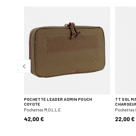
COYOTE
POCHETTE LEADER ADMIN POUCH
TT SGL M
COYOTE
CHARGEUR
Pochettes M.O.L.L.E
Pochettes 
42,00 €
22,00 €