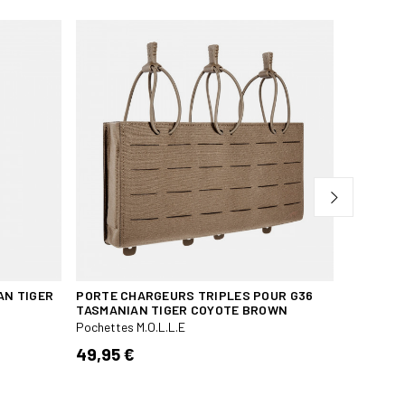
AN TIGER
PORTE CHARGEURS TRIPLES POUR G36
POCHE TA
TASMANIAN TIGER COYOTE BROWN
Pochettes
Pochettes M.O.L.L.E
34,50 
49,95 €