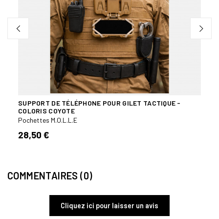
SUPPORT DE TÉLÉPHONE POUR GILET TACTIQUE -
POCH
COLORIS COYOTE
Poche
Pochettes M.O.L.L.E
24,
28,50 €
COMMENTAIRES (0)
Cliquez ici pour laisser un avis