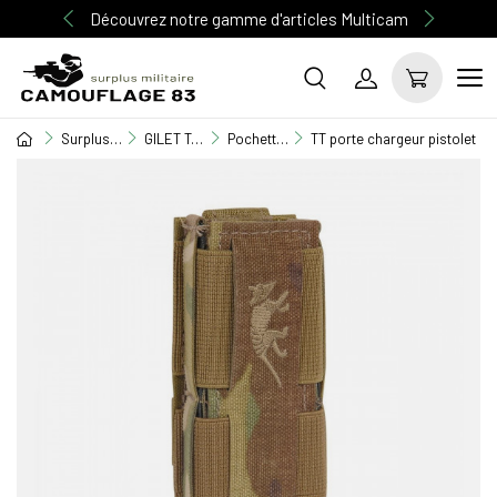
Découvrez notre gamme d'articles Multicam
Surplus Militaire
GILET TACTIQUE / EQUIPEMENT
Pochettes M.O.L.L.E
TT porte chargeur pistolet mu