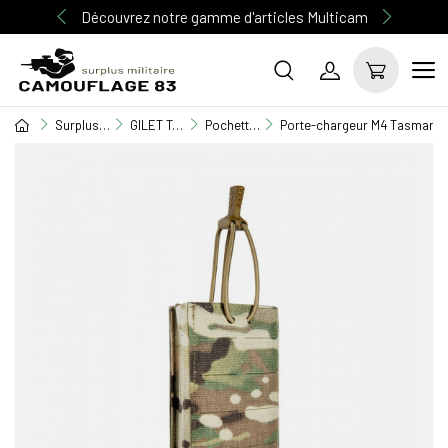
Découvrez notre gamme d'articles Multicam
Surplus Militaire
GILET TACTIQUE / EQUIPEMENT
Pochettes M.O.L.L.E
Porte-chargeur M4 Tasmanian