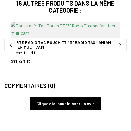
16 AUTRES PRODUITS DANS LA MÊME
CATÉGORIE :
PORTE RADIO TAC POUCH TT "3" RADIO TASMANIAN
PORT
TIGER MULTICAM
MULT
Pochettes M.O.L.L.E
Poche
20,40 €
15,6
COMMENTAIRES (0)
Cliquez ici pour laisser un avis