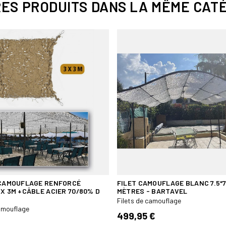
chaleur.
RES PRODUITS DANS LA MÊME CATÉ
Cadre en fil d´acier affiné
100 % polyester . FABRIC
Il est conseillé de retirer les file
 CAMOUFLAGE RENFORCÉ
FILET CAMOUFLAGE BLANC 7.5*7
 X 3M +CÂBLE ACIER 70/80% D
MÈTRES - BARTAVEL
Filets de camouflage
camouflage
499,95 €