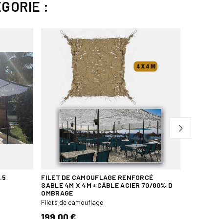
GORIE :
 avec 4 dragonnes pour un accrochage facile
ATION VIETNAM
ts en hiver et par vent fort.
.5
FILET DE CAMOUFLAGE RENFORCÉ
FILET D
SABLE 4M X 4M +CÂBLE ACIER 70/80% D
2.4X3M
OMBRAGE
Filets de
Filets de camouflage
44,95 
199,00 €