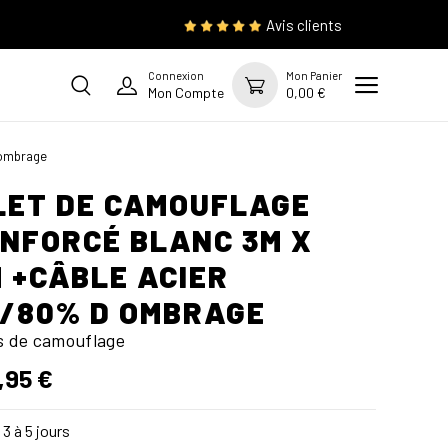
Avis clients
Connexion
Mon Panier
Mon Compte
0,00 €
 ombrage
LET DE CAMOUFLAGE
NFORCÉ BLANC 3M X
 +CÂBLE ACIER
/80% D OMBRAGE
ts de camouflage
,95 €
3 à 5 jours