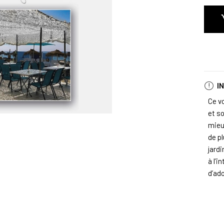
I
Ce vo
et so
mieu
de pl
jard
à l’
d’ado