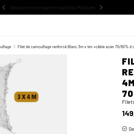
Découvrez notre gamme d'articles Multicam
ouflage
Filet de camouflage renforcé Blanc 3m x 4m +câble acier 70/80% d
FI
RE
4M
70
File
149
De 