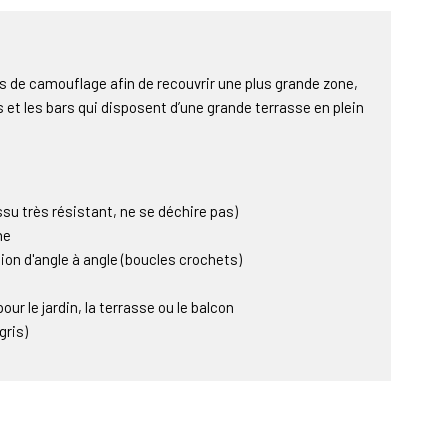
lets de camouflage afin de recouvrir une plus grande zone,
et les bars qui disposent d’une grande terrasse en plein
su très résistant, ne se déchire pas)
ne
on d'angle à angle (boucles crochets)
our le jardin, la terrasse ou le balcon
gris)
nt de façon à ce que vous ne soyez pas étouffé par la