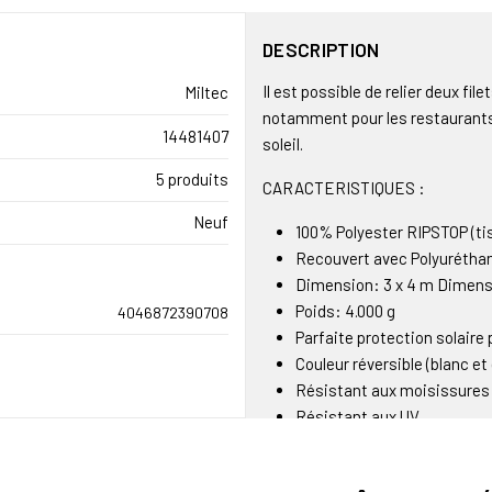
DESCRIPTION
Il est possible de relier deux fi
Miltec
notamment pour les restaurants 
14481407
soleil.
5 produits
CARACTERISTIQUES :
Neuf
100% Polyester RIPSTOP (tis
Recouvert avec Polyurétha
Dimension: 3 x 4 m Dimensi
Poids: 4.000 g
4046872390708
Parfaite protection solaire p
Couleur réversible (blanc et 
Résistant aux moisissures
Résistant aux UV
Protège à 70/80%
Le filet laisse passer le ve