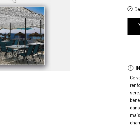
De 
I
Ce vo
renfo
sere
bénéf
dans 
mais
cham