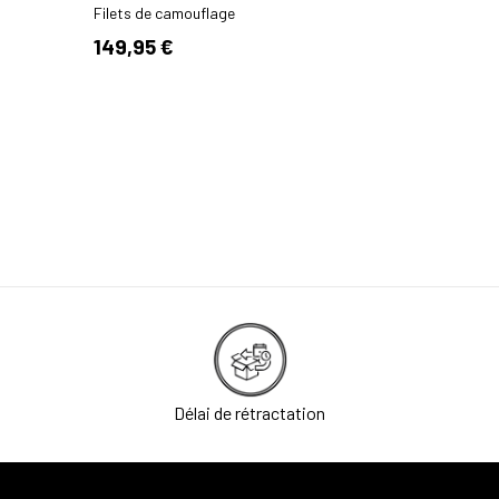
Filets de camouflage
Filets de
149,95 €
240,00
Délai de rétractation