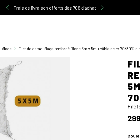
Découvrez notre gamme d'articles Multicam
Frais de livraison offerts dès 70€ d'achat
ouflage
Filet de camouflage renforcé Blanc 5m x 5m +câble acier 70/80% d
FI
RE
5M
70
File
299
Coule