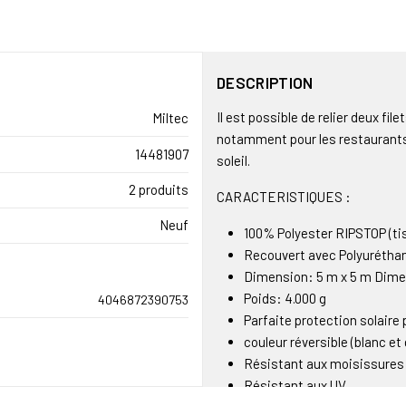
DESCRIPTION
Il est possible de relier deux fi
Miltec
notamment pour les restaurants 
14481907
soleil.
2 produits
CARACTERISTIQUES :
Neuf
100% Polyester RIPSTOP (tis
Recouvert avec Polyurétha
Dimension: 5 m x 5 m Dimen
Poids: 4.000 g
4046872390753
Parfaite protection solaire p
couleur réversible (blanc et 
Résistant aux moisissures
Résistant aux UV