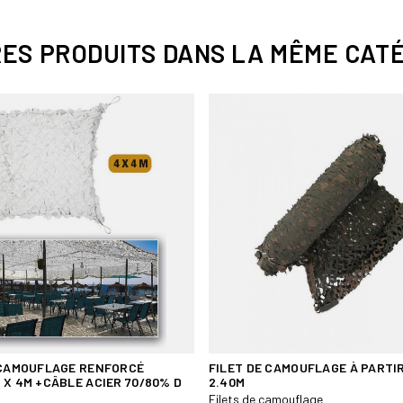
Protège à 70/80%
Le filet laisse passer le ve
chaleur.
RES PRODUITS DANS LA MÊME CATÉ
Cadre en fil d´acier affiné
100 % polyester
FABRICATION VIETNAM
Il est conseillé de retirer les file
 CAMOUFLAGE RENFORCÉ
FILET DE CAMOUFLAGE À PARTIR
 X 4M +CÂBLE ACIER 70/80% D
2.40M
Filets de camouflage