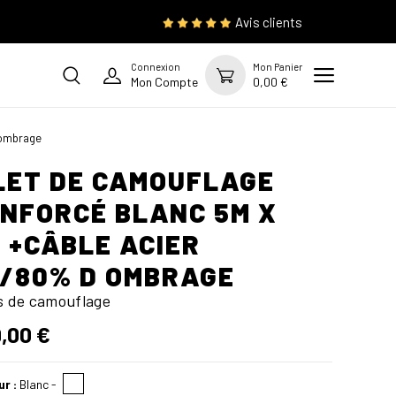
Avis clients
Connexion
Mon Panier
Mon Compte
0,00 €
 ombrage
LET DE CAMOUFLAGE
NFORCÉ BLANC 5M X
 +CÂBLE ACIER
/80% D OMBRAGE
ts de camouflage
,00 €
ur :
Blanc
-