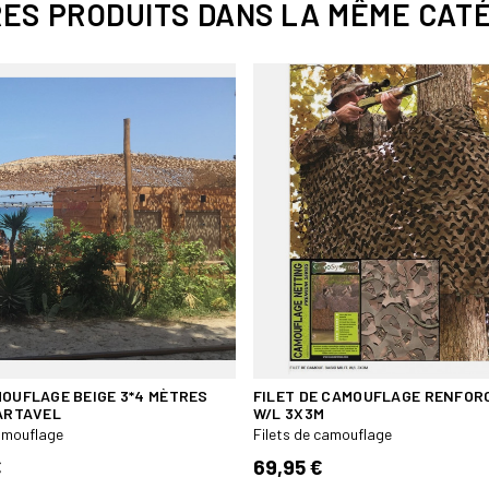
chaleur.
RES PRODUITS DANS LA MÊME CATÉ
Cadre en fil d´acier affiné
100 % polyester
FABRICATION VIETNAM
Il est conseillé de retirer les file
MOUFLAGE BEIGE 3*4 MÈTRES
FILET DE CAMOUFLAGE RENFORC
BARTAVEL
W/L 3X3M
camouflage
Filets de camouflage
€
69,95 €