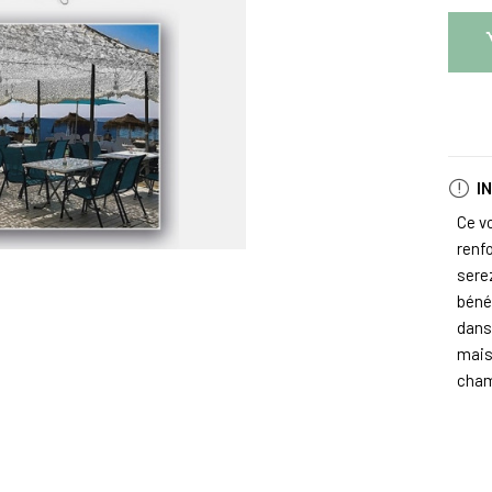
I
Ce vo
renfo
sere
bénéf
dans 
mais
cham