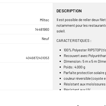
DESCRIPTION
Il est possible de relier deux fi
Miltec
notamment pour les restaurants 
14481960
soleil.
Neuf
CARACTERISTIQUES :
100% Polyester RIPSTOP (tis
Recouvert avec Polyurétha
4046872401053
Dimension: 5 m x 5 m Dimen
Poids: 4.000 g
Parfaite protection solaire p
couleur réversible (coyote e
Résistant aux moisissures
Résistant aux UV
Protège à 70/80%
Le filet laisse passer le ve