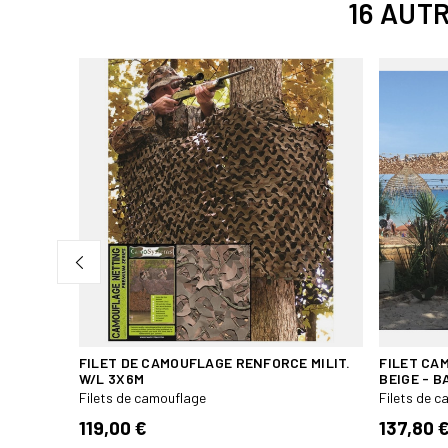
16 AUT
É
0/80% D
FILET DE CAMOUFLAGE RENFORCE MILIT.
FILET CA
W/L 3X6M
BEIGE - 
Filets de camouflage
Filets de 
119,00 €
137,80 