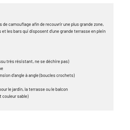
lets de camouflage afin de recouvrir une plus grande zone,
et les bars qui disposent d’une grande terrasse en plein
su très résistant, ne se déchire pas)
ne
sion d'angle à angle (boucles crochets)
our le jardin, la terrasse ou le balcon
t couleur sable)
nt de façon à ce que vous ne soyez pas étouffé par la