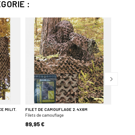
GORIE :
 avec 4 dragonnes pour un accrochage facile
ts en hiver et par vent fort.
FILET CA
BEIGE - 
Filets de
169,80 
E MILIT.
FILET DE CAMOUFLAGE 2.4X6M
Filets de camouflage
89,95 €