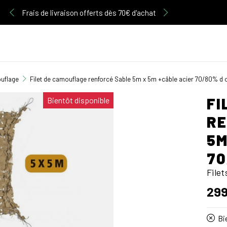
Découvrez notre gamme d'articles Multicam
ouflage
Filet de camouflage renforcé Sable 5m x 5m +câble acier 70/80% d
FI
Bientôt disponible
RE
5M
70
File
299
Bie