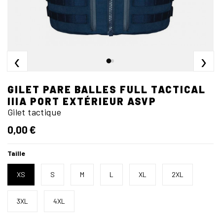
‹
›
GILET PARE BALLES FULL TACTICAL
IIIA PORT EXTÉRIEUR ASVP
Gilet tactique
0,00 €
Taille
XS
S
M
L
XL
2XL
3XL
4XL