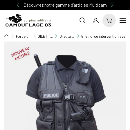
Découvrez notre gamme d'articles Multicam
Force de l'ordre
GILET TACTIQUE / EQUIPEMENT / TASER
Gilet tactique
Gilet force intervention avec 