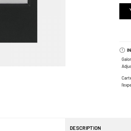
I
Galo
Adju
Cart
l'exp
DESCRIPTION