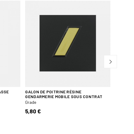
GALON VE
CHEF SER
VISIBILI
Grade
5,20 €
ASSE
GALON DE POITRINE RÉSINE
GENDARMERIE MOBILE SOUS CONTRAT
Grade
5,80 €