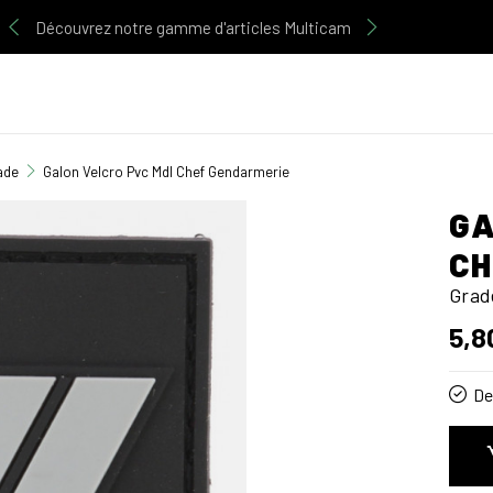
Découvrez notre gamme d'articles Multicam
ade
Galon Velcro Pvc Mdl Chef Gendarmerie
GA
CH
Grad
5,8
De 