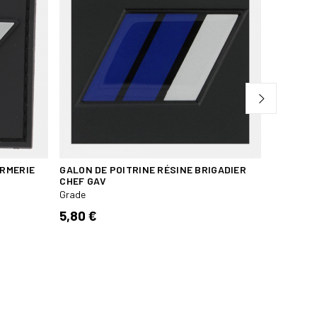
ARMERIE
GALON DE POITRINE RÉSINE BRIGADIER
GALON V
CHEF GAV
CHEF PR
Grade
Grade
5,80 €
5,20 €