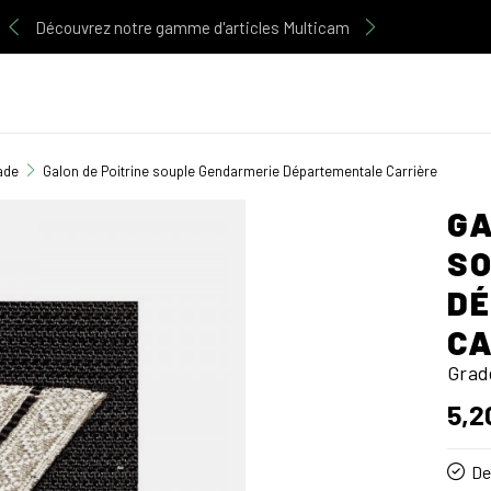
Découvrez notre gamme d'articles Multicam
ade
Galon de Poitrine souple Gendarmerie Départementale Carrière
GA
SO
D
CA
Grad
5,2
De 