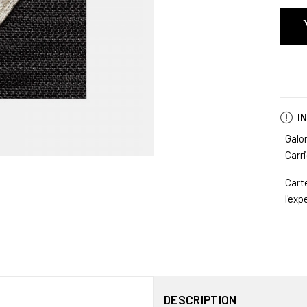
I
Galo
Carr
Cart
l'exp
DESCRIPTION