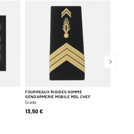
FOURREAUX RIGIDES HOMME
GALON DE
GENDARMERIE MOBILE MDL CHEF
GAV
Grade
Grade
13,50 €
5,80 €