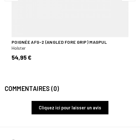
POIGNÉE AFG-2 (ANGLED FORE GRIP) MAGPUL
POIG
PICA
Holster
Holst
54,95 €
39,9
COMMENTAIRES (0)
Cliquez ici pour laisser un avis