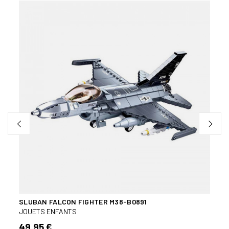
Bien
-
SLUBAN FALCON FIGHTER M38-B0891
SLUB
- M3
JOUETS ENFANTS
JOUE
49,95 €