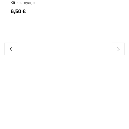
Kit nettoyage
6,50 €
CORD
DEN C
Kit n
34,