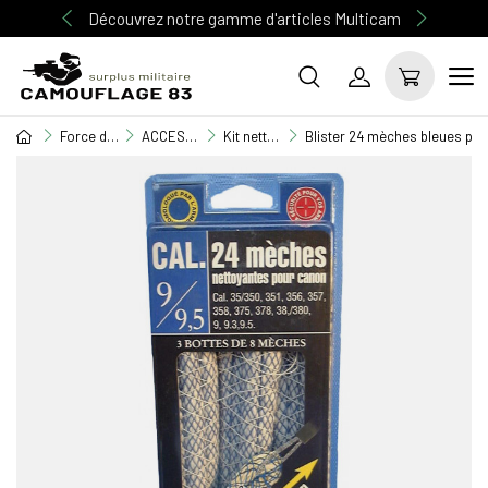
Découvrez notre gamme d'articles Multicam
Force de l'ordre
ACCESSOIRES FORCES DE L'ORDRE
Kit nettoyage
Blister 24 mèches bleues pou