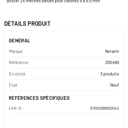
Blister 24 mèches bleues pour calibres 9 à 9,5 mm
DÉTAILS PRODUIT
GÉNÉRAL
Marque
Netarm
Référence
200480
En stock
3 produits
État
Neuf
RÉFÉRENCES SPÉCIFIQUES
EAN-13 :
3700098900042