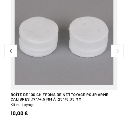
BOÎTE DE 100 CHIFFONS DE NETTOYAGE POUR ARME
BLIS
CALIBRES .17"/4.5 MM À .25"/6.35 MM
MM
Kit nettoyage
Kit n
10,00 €
6,50