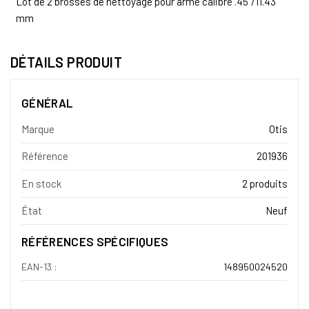
Lot de 2 brosses de nettoyage pour arme calibre .45"/11.43
mm
DÉTAILS PRODUIT
GÉNÉRAL
Marque
Otis
Référence
201936
En stock
2 produits
État
Neuf
RÉFÉRENCES SPÉCIFIQUES
EAN-13 :
148950024520