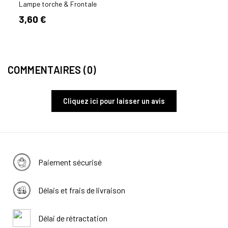
PRO 
Lampe torche & Frontale
Lampe
3,60 €
35,9
COMMENTAIRES (0)
Cliquez ici pour laisser un avis
Paiement sécurisé
Délais et frais de livraison
Délai de rétractation