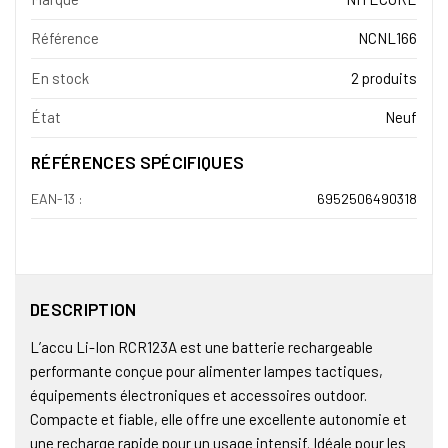
Référence
NCNL166
En stock
2 produits
État
Neuf
RÉFÉRENCES SPÉCIFIQUES
EAN-13 :
6952506490318
DESCRIPTION
L’accu Li-Ion RCR123A est une batterie rechargeable
performante conçue pour alimenter lampes tactiques,
équipements électroniques et accessoires outdoor.
Compacte et fiable, elle offre une excellente autonomie et
une recharge rapide pour un usage intensif. Idéale pour les