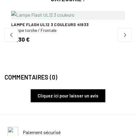
LAMPE FLASH UL12 3 COULEURS 41933
LAMP
LUM
Lampe torche / Frontale
00
Lampe
19,30 €
97,0
COMMENTAIRES (0)
Cliquez ici pour laisser un avis
Paiement sécurisé