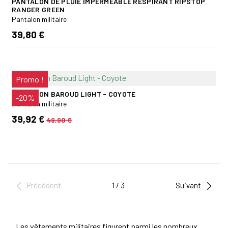
PANTALON DE PLUIE IMPERMÉABLE RESPIRANT RIPSTOP
RANGER GREEN
Pantalon militaire
39,80 €
Promo !
PANTALON BAROUD LIGHT - COYOTE
-20%
Pantalon militaire
39,92 €
49,90 €
Précédent
1 / 3
Suivant
Les vêtements militaires figurent parmi les nombreux