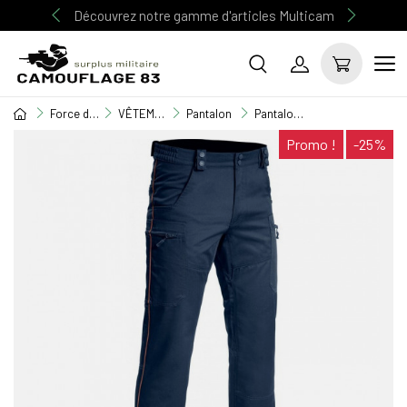
Découvrez notre gamme d'articles Multicam
Force de l'ordre
VÊTEMENT GENDARMERIE / POLICE
Pantalon
Pantalon Swat A.S.V.P. ONE
Promo !
-25%