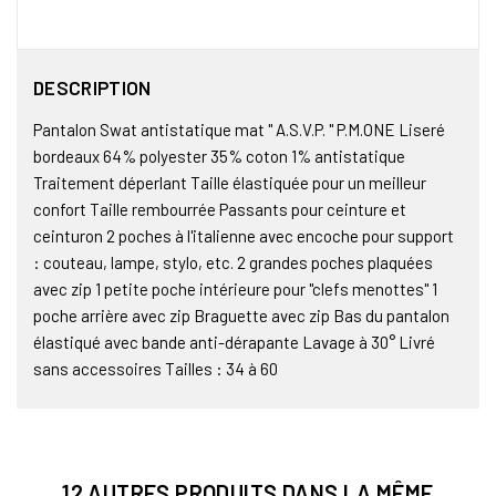
DESCRIPTION
Pantalon Swat antistatique mat " A.S.V.P. " P.M.ONE Liseré
bordeaux 64% polyester 35% coton 1% antistatique
Traitement déperlant Taille élastiquée pour un meilleur
confort Taille rembourrée Passants pour ceinture et
ceinturon 2 poches à l'italienne avec encoche pour support
: couteau, lampe, stylo, etc. 2 grandes poches plaquées
avec zip 1 petite poche intérieure pour "clefs menottes" 1
poche arrière avec zip Braguette avec zip Bas du pantalon
élastiqué avec bande anti-dérapante Lavage à 30° Livré
sans accessoires Tailles : 34 à 60
12 AUTRES PRODUITS DANS LA MÊME