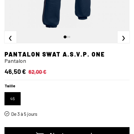
‹
›
PANTALON SWAT A.S.V.P. ONE
Pantalon
46,50 €
62,00 €
Taille
46
De 3 à 5 jours