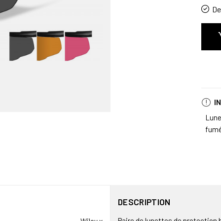
De 
I
Lune
fumé
DESCRIPTION
Paire de lunettes de protection 