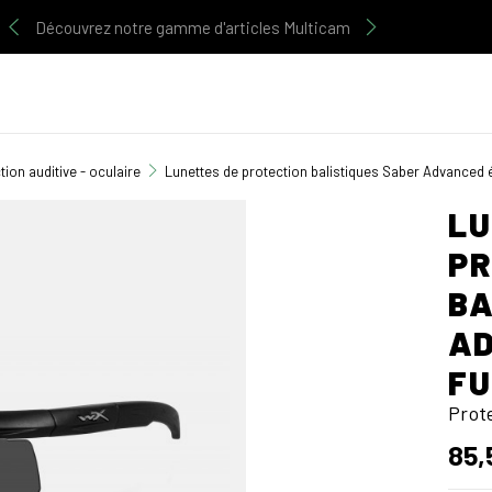
Découvrez notre gamme d'articles Multicam
tion auditive - oculaire
Lunettes de protection balistiques Saber Advanced
LU
PR
BA
AD
F
Prote
85,