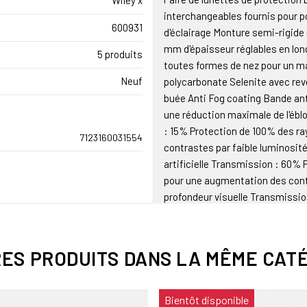
Wiley x
interchangeables fournis pour p
600931
d'éclairage Monture semi-rigide 
mm d'épaisseur réglables en lon
5 produits
toutes formes de nez pour un ma
Neuf
polycarbonate Selenite avec rev
buée Anti Fog coating Bande an
une réduction maximale de l'éb
: 15% Protection de 100% des r
7123160031554
contrastes par faible luminosité
artificielle Transmission : 60%
pour une augmentation des contr
profondeur visuelle Transmissio
Certifications répondant aux exi
166F / MIL-PRF-32432(GL) Livrée
nettoyage et un bandeau élastiqu
RES PRODUITS DANS LA MÊME CATÉ
Fixation pour ceinture/ceinturon
jaune réf 601070 et insert RX po
Bientôt disponible