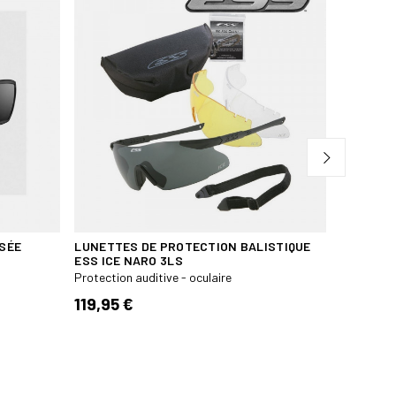
ISÉE
LUNETTES DE PROTECTION BALISTIQUE
MASQUE 
ESS ICE NARO 3LS
SPEAR T
Protection auditive - oculaire
Protection
119,95 €
130,00 