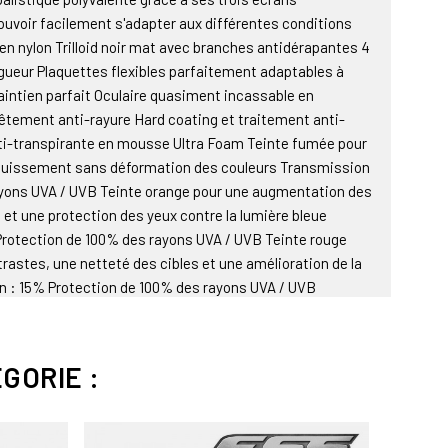
ouvoir facilement s'adapter aux différentes conditions
en nylon Trilloid noir mat avec branches antidérapantes 4
gueur Plaquettes flexibles parfaitement adaptables à
intien parfait Oculaire quasiment incassable en
êtement anti-rayure Hard coating et traitement anti-
ti-transpirante en mousse Ultra Foam Teinte fumée pour
louissement sans déformation des couleurs Transmission
ayons UVA / UVB Teinte orange pour une augmentation des
 et une protection des yeux contre la lumière bleue
 Protection de 100% des rayons UVA / UVB Teinte rouge
astes, une netteté des cibles et une amélioration de la
n : 15% Protection de 100% des rayons UVA / UVB
gences militaires d'impact balistique : ANSI Z87 / EN.
 dans un étui semi-rigide noir avec un chiffon de
e réglable pouvant se fixer à la place des branches
GORIE :
 (50 mm) En option : écran incolore réf 601067, écran
ur verres correcteurs réf 601076