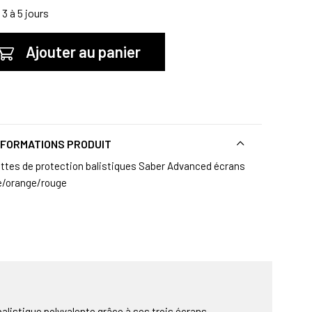
3 à 5 jours
Ajouter au panier
NFORMATIONS PRODUIT
ttes de protection balistiques Saber Advanced écrans
/orange/rouge
balistique polyvalente grâce à ses trois écrans