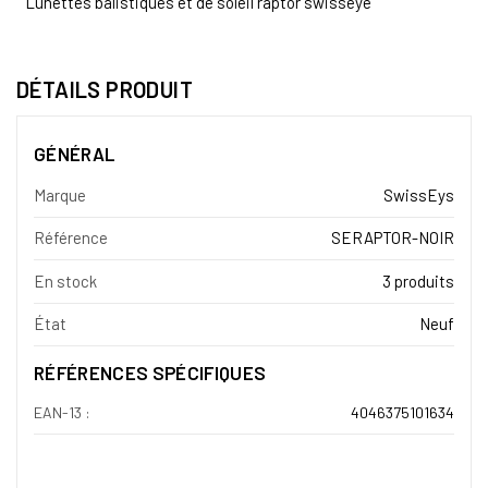
Lunettes balistiques et de soleil raptor swisseye
DÉTAILS PRODUIT
GÉNÉRAL
Marque
SwissEys
Référence
SERAPTOR-NOIR
En stock
3 produits
État
Neuf
RÉFÉRENCES SPÉCIFIQUES
EAN-13 :
4046375101634