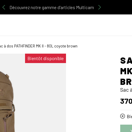
Découvrez notre gamme d'articles Multicam
c à dos PATHFINDER MK II - 80L coyote brown
SA
Bientôt disponible
MK
B
Sac 
370
Bie