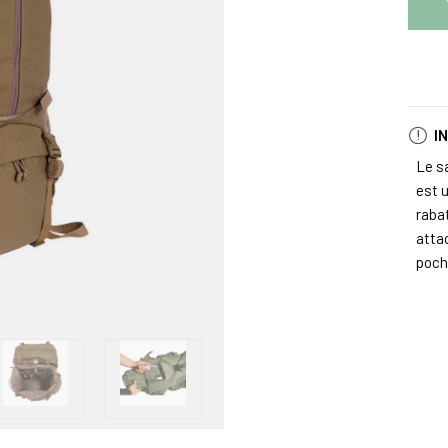
I
Le s
est u
raba
atta
poch