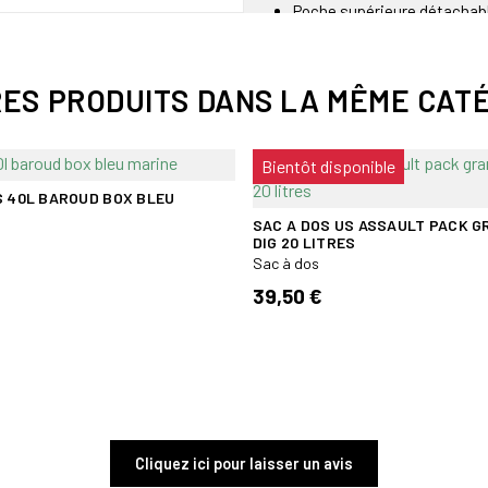
Poche supérieure détachabl
Dimensions : 84 x 35 x 22 
Volume : 80 l.
Poids : 3.25 kg.
RES PRODUITS DANS LA MÊME CATÉ
Système de portage : V2 (T
Matière : CORDURA 700 den
Bientôt disponible
S 40L BAROUD BOX BLEU
SAC A DOS US ASSAULT PACK G
DIG 20 LITRES
Sac à dos
39,50 €
Cliquez ici pour laisser un avis