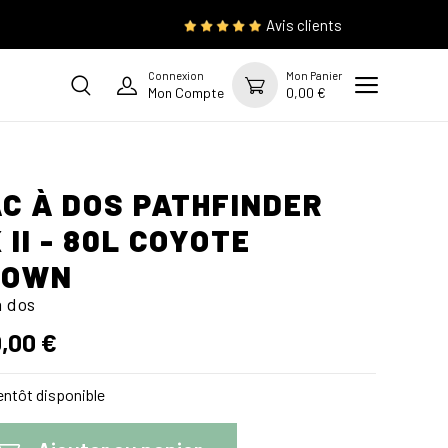
Avis clients
Connexion
Mon Panier
Mon Compte
0,00 €
C À DOS PATHFINDER
 II - 80L COYOTE
ROWN
à dos
,00 €
ntôt disponible