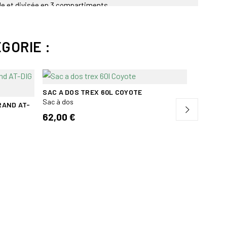
e et divisée en 3 compartiments.
cm.
GORIE :
T).
iers
SAC A DOS TREX 60L COYOTE
SAC POU
MULTICA
Sac à dos
RAND AT-
Sac à dos
62,00 €
342,00