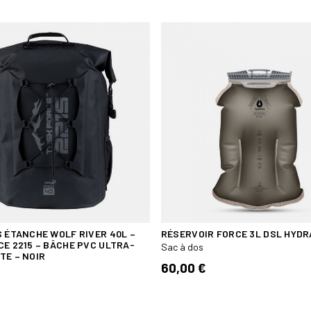
Cadre léger en PE avec bar
du sac et la stabilité (amovi
Clip de libération sur chaqu
Sangle de poitrine réglable
Ceinture abdominale
4 points d'attaches sous l
Poignée de transport haute
Orifices de drainage des déb
Orifices pour le routage d
Emplacement patch et ban
Design signature 5.11 Cente
Compatible avec le systèm
Dimensions approximative :
Volume : 55 litres
S ÉTANCHE WOLF RIVER 40L –
RÉSERVOIR FORCE 3L DSL HYD
Poids à vide : 2.5 Kg
CE 2215 – BÂCHE PVC ULTRA-
Sac à dos
TE – NOIR
60,00 €