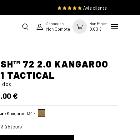
Avis clients
Connexion
Mon Panier
Mon Compte
0,00 €
SH™ 72 2.0 KANGAROO
11 TACTICAL
à dos
,00 €
ur :
Kangaroo 134
-
3 à 5 jours