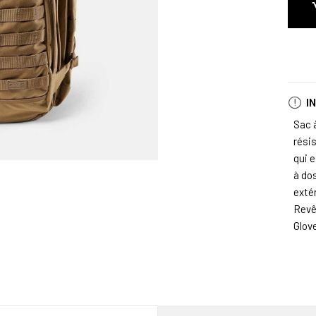
I
Sac 
rési
qui e
à do
exté
Revê
Glov