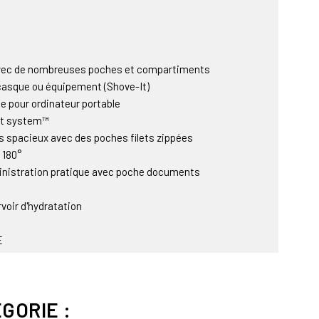
avec de nombreuses poches et compartiments
 casque ou équipement (Shove-It)
e pour ordinateur portable
lt system™
s spacieux avec des poches filets zippées
 180°
nistration pratique avec poche documents
oir d'hydratation
E
e
icro polaire
externes
GORIE :
ssées, ergonomiques et profilées