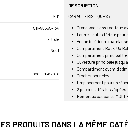
DESCRIPTION
CARACTERISTIQUES :
5.11
Grand sac à dos tactique 
511-56565-134
Fourre-tout extérieur pour
1 article
Poche intérieure matelassé
Compartiment Back-Up Be
Neuf
Compartiment principal trè
Ouverture principale jusqu'à
Compartiment avant d'admi
888579382808
Crochet pour clés
Emplacement pour un réserv
2 poches latérales zippées
Nombreux passants MOLL
Poche haute externe zippé
Poche zippée à lunette en m
4 sangles de compression 
RES PRODUITS DANS LA MÊME CATÉ
Bretelles réglables matela