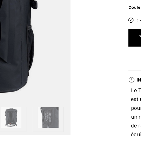
Coule
De 
I
Le 
est
pour
un r
de r
équi