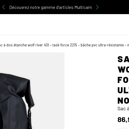
Découvrez notre gamme d'articles Multicam
c à dos étanche wolf river 40l – task force 2215 – bâche pvc ultra-résistante – n
SA
WO
FO
UL
NO
Sac 
86,