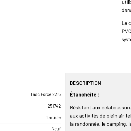
util
dan
Le c
PVC
syst
DESCRIPTION
Étanchéité :
Tasc Force 2215
251742
Résistant aux éclaboussure
aux activités de plein air te
1 article
la randonnée, le camping, la
Neuf