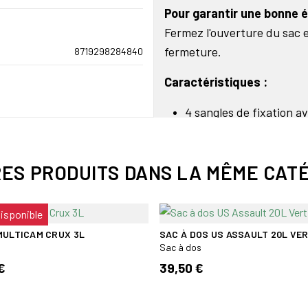
Pour garantir une bonne é
Fermez l'ouverture du sac et
fermeture.
8719298284840
Caractéristiques :
4 sangles de fixation a
Poignée renforcée
Bandoulière rembourré
RES PRODUITS DANS LA MÊME CATÉ
Système de ventilation 
Système de fermeture f
Poche d'identification t
disponible
Contenance : 40 litres.
MULTICAM CRUX 3L
SAC À DOS US ASSAULT 20L VE
Dimensions : 80 x 38 x 
Sac à dos
€
39,50 €
Attention ! Le sac n'est p