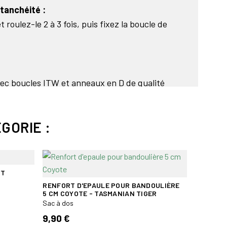
tanchéité :
 roulez-le 2 à 3 fois, puis fixez la boucle de
vec boucles ITW et anneaux en D de qualité
e incluse
GORIE :
pour évacuer l'air du sac
onctionnel pour rendre le sac étanche.
ransparente (carte d'identité/forfait de ski, etc.).
RT
38 cm
RENFORT D'EPAULE POUR BANDOULIÈRE
SAC À D
5 CM COYOTE - TASMANIAN TIGER
POUR DRO
as conçu pour être immergé intentionnellement.
Sac à dos
Sac à dos
9,90 €
512,24 