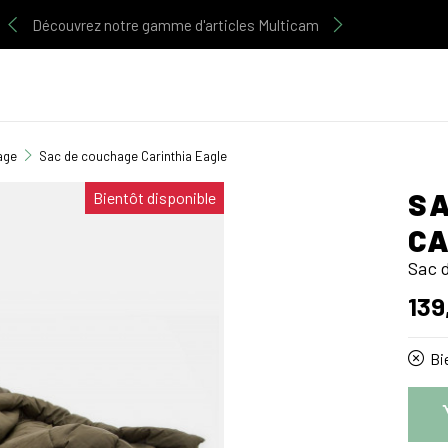
Découvrez notre gamme d'articles Multicam
age
Sac de couchage Carinthia Eagle
SA
Bientôt disponible
CA
Sac 
139
Bie