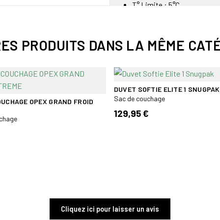
T° Limite : 5°C
T° Extrême : -5°C
Longueur version L : 225 c
Épaule / pied : ≈ 80 cm / ≈
RES PRODUITS DANS LA MÊME CATÉ
Poids estimatif : ≈ 900 g
Toile de Couverture : 100% 
Garnissage : G-LOFT Duro,
Format : Sarcophage
DUVET SOFTIE ELITE 1 SNUGPAK
Sac de couchage
Isolation : G-Loft® fibre cr
OUCHAGE OPEX GRAND FROID
129,95 €
uchage
Cliquez ici pour laisser un avis