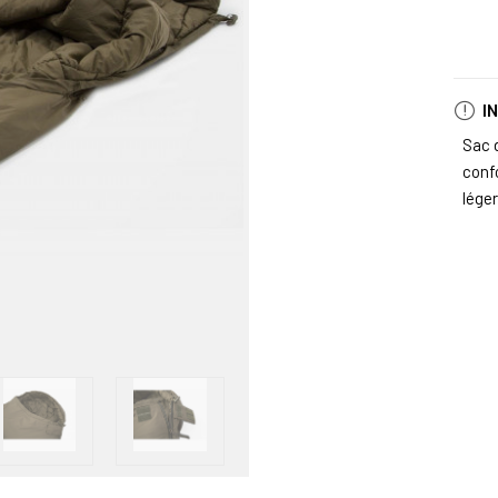
I
Sac 
conf
lége