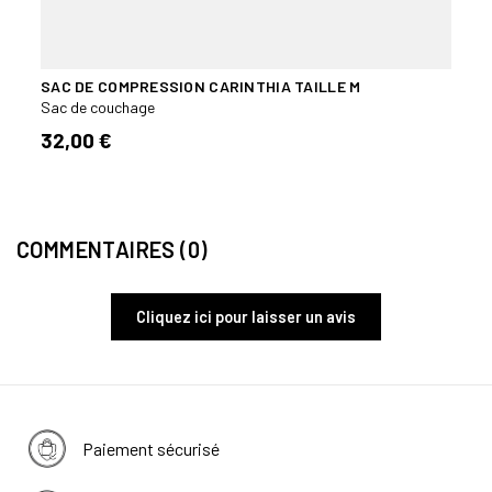
SAC DE COMPRESSION CARINTHIA TAILLE M
SAC 
OLIVE
Sac de couchage
Sac d
32,00 €
155,
COMMENTAIRES (0)
Cliquez ici pour laisser un avis
Paiement sécurisé