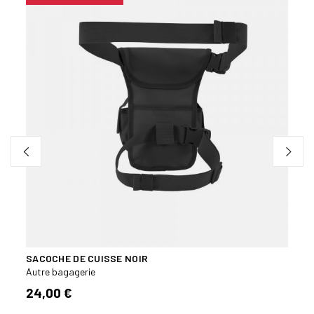
SACOCHE DE CUISSE NOIR
SAC 
Autre bagagerie
Autre
24,00 €
32,5