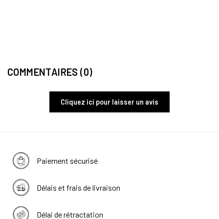
MARI
Tee-S
48,
COMMENTAIRES (0)
Cliquez ici pour laisser un avis
Paiement sécurisé
Délais et frais de livraison
Délai de rétractation