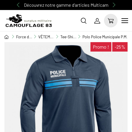
Découvrez notre gamme d'articles Multicam
Force de l'ordre
VÊTEMENT GENDARMERIE / POLICE
Tee-Shirt / Polo / Chemisette
Polo Police Municipale P.M. 
Promo !
-25%