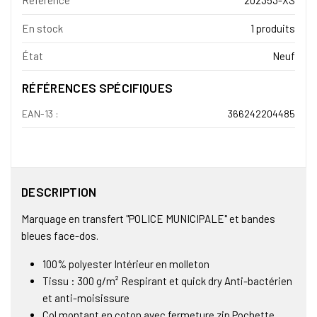
Référence
202353-XS
En stock
1 produits
État
Neuf
RÉFÉRENCES SPÉCIFIQUES
EAN-13 :
366242204485
DESCRIPTION
Marquage en transfert "POLICE MUNICIPALE" et bandes
bleues face-dos.
100% polyester Intérieur en molleton
Tissu : 300 g/m² Respirant et quick dry Anti-bactérien
et anti-moisissure
Col montant en coton avec fermeture zip Pochette