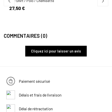
Tee-Shirt / Polo / Chemisette
Tee-S
27,50 €
24,
COMMENTAIRES (0)
Cliquez ici pour laisser un avis
Paiement sécurisé
Délais et frais de livraison
Délai de rétractation