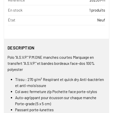
Référence
202351-M
En stock
1 produits
État
Neuf
DESCRIPTION
Polo "A.S.V.P." P.M.ONE manches courtes Marquage en
transfert "A.S.V.P." et bandes bordeaux face-dos 100%
polyester
Tissu : 270 g/m² Respirant et quick dry Anti-bactérien
et anti-moisissure
Col avec fermeture zip Pochette face porte-stylos
Auto-agrippant pour écusson sur chaque manche
Porte-grade (5 x 5 cm)
Passant porte-lunettes