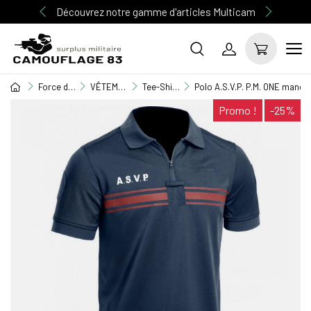
Découvrez notre gamme d'articles Multicam
Force de l'ordre
VÊTEMENT GENDARMERIE / POLICE
Tee-Shirt / Polo / Chemisette
Polo A.S.V.P. P.M. ONE manch
Promo !
-25%