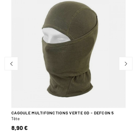
CAGOULE MULTIFONCTIONS VERTE OD - DEFCON 5
CAGO
Tête
Tête
8,90 €
6,00