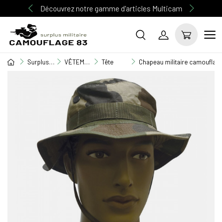
Découvrez notre gamme d'articles Multicam
Surplus Militaire
VÊTEMENT MILITAIRE
Tête
Chapeau militaire camouflage